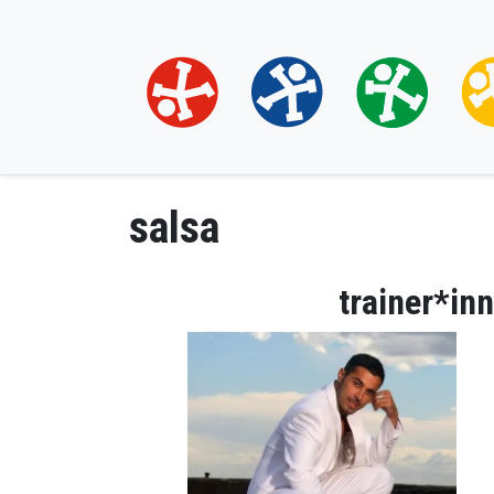
salsa
trainer*in
Bild