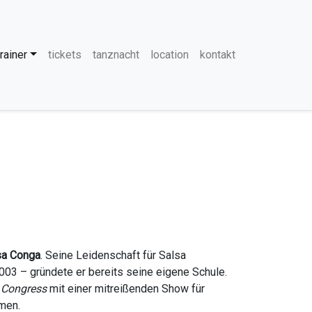
vigation
trainer
tickets
tanznacht
location
kontakt
sa Conga
. Seine Leidenschaft für Salsa
003 – gründete er bereits seine eigene Schule.
 Congress
mit einer mitreißenden Show für
men.